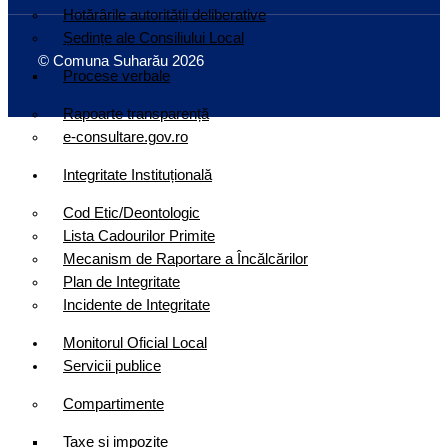
Hotărârile autorității deliberative
Ședințe ale Consiliului Local
© Comuna Suharău 2026
Procese verbale
Rapoarte transparență
e-consultare.gov.ro
Integritate Instituțională
Cod Etic/Deontologic
Lista Cadourilor Primite
Mecanism de Raportare a Încălcărilor
Plan de Integritate
Incidente de Integritate
Monitorul Oficial Local
Servicii publice
Compartimente
Taxe și impozite