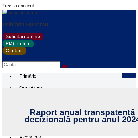
Treci la conținut
Primăria Suharău
Solicitări online
Plăți online
Contact
Primărie
Organizare
Structură și Organigrama
Regulament de Organizare și Funcționare
Raport anual transpatență
decizională pentru anul 202
Conducere
Primar
Viceprimar