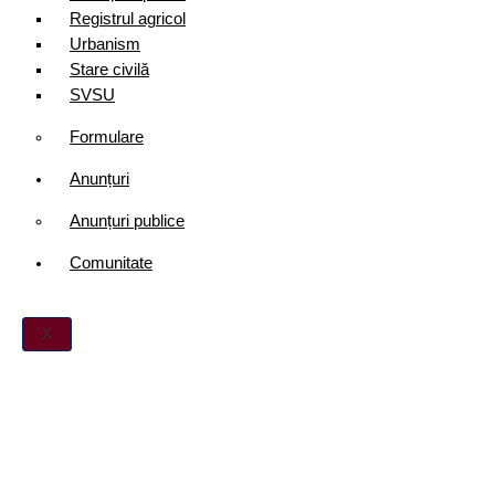
Registrul agricol
Urbanism
Stare civilă
SVSU
Formulare
Anunțuri
Anunțuri publice
Comunitate
X