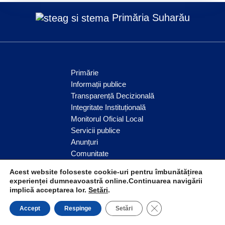
Primăria Suharău
Primărie
Informații publice
Transparență Decizională
Integritate Instituțională
Monitorul Oficial Local
Servicii publice
Anunțuri
Comunitate
Acest website foloseste cookie-uri pentru îmbunătățirea
experienței dumneavoastră online.Continuarea navigării
implică acceptarea lor.
Setări
.
© Comuna Suharău 2026
CLOSE GDPR COO
Accept
Respinge
Setări