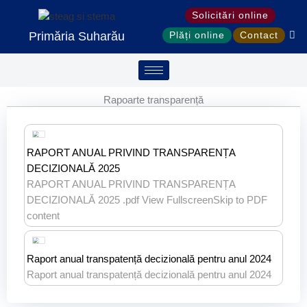
Treci
Solicitări online
la
Primăria Suharău
Plăți online
Contact
conținut
Rapoarte transparență
RAPORT ANUAL PRIVIND TRANSPARENȚA
DECIZIONALĂ 2025
RAPORT ANUAL PRIVIND TRANSPARENȚA
DECIZIONALĂ 2025 .pdf View FullscreenSkip to PDF
content
Raport anual transpatență decizională pentru anul 2024
Raport anual transpatență decizională pentru anul 2024