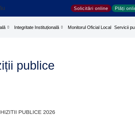
ău
Solicitări online
Plăți onl
ală
Integritate Instituțională
Monitorul Oficial Local
Servicii pu
iții publice
IZITII PUBLICE 2026