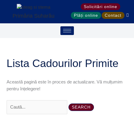
Treci
Search
S
Solicitări online
la
for:
e
Primăria Suharău
Plăți online
Contact
conținut
a
r
c
h
Lista Cadourilor Primite
Această pagină este în proces de actualizare. Vă mulțumim
pentru înțelegere!