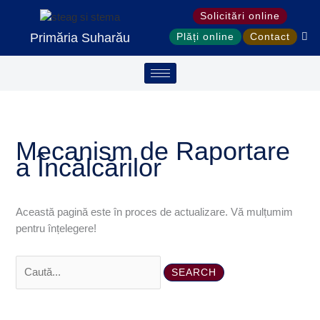
Treci
Search
S
Solicitări online
la
for:
e
Primăria Suharău
Plăți online
Contact
conținut
a
r
c
h
Mecanism de Raportare
a Încălcărilor
Această pagină este în proces de actualizare. Vă mulțumim
pentru înțelegere!