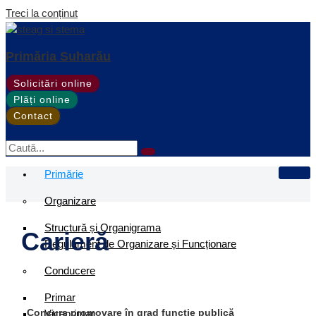
Treci la conținut
Primăria Suharău
Solicitări online
Plăți online
Contact
Primărie
Organizare
Structură și Organigrama
Carieră
Regulament de Organizare și Funcționare
Conducere
Primar
Concurs promovare în grad funcție publică
Viceprimar