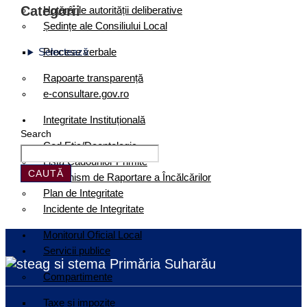
Categorii
Hotărârile autorității deliberative
Ședințe ale Consiliului Local
Selectează
Procese verbale
Rapoarte transparență
e-consultare.gov.ro
Integritate Instituțională
Search
Cod Etic/Deontologic
Lista Cadourilor Primite
CAUTĂ
Mecanism de Raportare a Încălcărilor
Plan de Integritate
Incidente de Integritate
Monitorul Oficial Local
Servicii publice
Primăria Suharău
Compartimente
Taxe și impozite