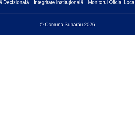
ă Decizională
Integritate Instituțională
Monitorul Oficial Loca
© Comuna Suharău 2026