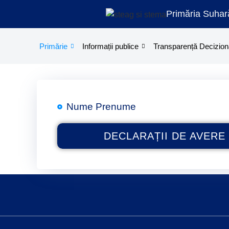
Treci
Primăria Suhar
la
conținut
Primărie
Informații publice
Transparență Decizion
Nume Prenume
DECLARAȚII DE AVERE 