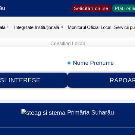
ău
Solicitări online
Plăți onl
ală
Integritate Instituțională
Monitorul Oficial Local
Servicii pu
Consilieri Locali
Nume Prenume
ȘI INTERESE
RAPOAR
Primăria Suharău