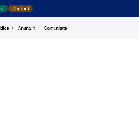
ine
Contact
blice
Anunțuri
Comunitate