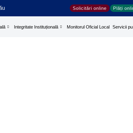
ău
Solicitări online
Plăți onl
ală
Integritate Instituțională
Monitorul Oficial Local
Servicii pu