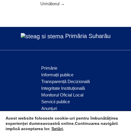
Următorul
→
Primăria Suharău
Primărie
Informații publice
Transparență Decizională
Integritate Instituțională
Monitorul Oficial Local
Servicii publice
Anunțuri
Comunitate
Acest website foloseste cookie-uri pentru îmbunătățirea
experienței dumneavoastră online.Continuarea navigării
implică acceptarea lor.
Setări
.