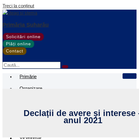
Treci la conținut
Primăria Suharău
Solicitări online
Plăți online
Contact
Primărie
Organizare
Structură și Organigrama
Regulament de Organizare și Funcționare
Declații de avere și interese 
anul 2021
Conducere
Primar
Viceprimar