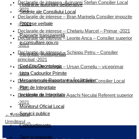
Declarație de interese -Avirvarei Ștefan Consilier Local
Hotărârile autorității deliberative
-2021
Ședințe ale Consiliului Local
Declarație de interese – Bran Marinela Consilier impozite
Procese verbale
– 2021
Declarație de interese – Chelariu Marcel – Primar -2021
Rapoarte transparență
Declarație de interese – Leonte Anca – Consilier superior
e-consultare.gov.ro
-2021
Declarație de interese – Schiopu Petru – Consilier
Integritate Instituțională
principal -2021
Cod Etic/Deontologic
Declarație de interese – Ursan Corneliu – viceprimar
Lista Cadourilor Primite
-2021
Mecanism de Raportare a Încălcărilor
Declarație de interese – Rotariu Florin Consilier Local
Plan de Integritate
-2021
Incidente de Integritate
Declarație de interese – Agachi Neculai Referent superior
-2021
Monitorul Oficial Local
Servicii publice
←
Anteriorul
Următorul
→
Compartimente
Taxe și impozite