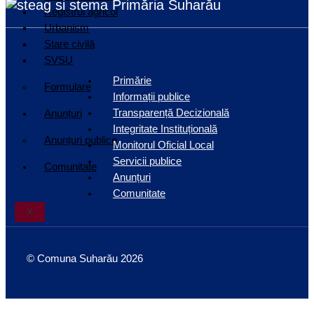
Primăria Suharău
Registrul agricol
Urbanism
Stare civilă
SVSU
Primărie
Formulare
Informații publice
Transparență Decizională
Anunțuri
Integritate Instituțională
Anunțuri publice
Monitorul Oficial Local
Servicii publice
Comunitate
Anunțuri
Comunitate
X
© Comuna Suharău 2026