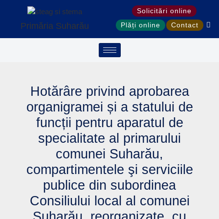
Treci
Solicitări online
la
Primăria Suharău
Plăți online
Contact
conținut
Hotărâre privind aprobarea
organigramei și a statului de
funcții pentru aparatul de
specialitate al primarului
comunei Suharău,
compartimentele şi serviciile
publice din subordinea
Consiliului local al comunei
Suharău, reorganizate, cu