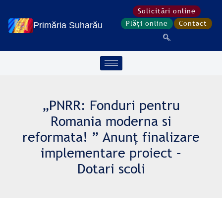
Treci
Solicitări online
la
Plăți online
Contact
Primăria Suharău
conținut
„PNRR: Fonduri pentru
Romania moderna si
reformata! ” Anunț finalizare
implementare proiect –
Dotari scoli