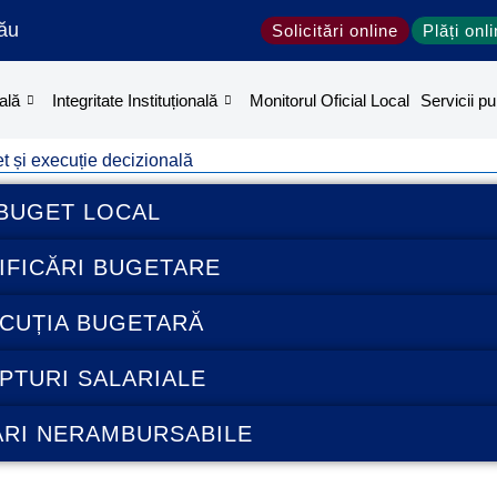
ău
Solicitări online
Plăți onl
ală
Integritate Instituțională
Monitorul Oficial Local
Servicii pu
t și execuție decizională
BUGET LOCAL
IFICĂRI BUGETARE
CUȚIA BUGETARĂ
PTURI SALARIALE
ĂRI NERAMBURSABILE