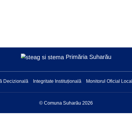
Primăria Suharău
ă Decizională
Integritate Instituțională
Monitorul Oficial Loca
© Comuna Suharău 2026