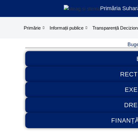
Treci
Primăria Suhar
la
conținut
Primărie
Informații publice
Transparență Decizion
Buge
RECT
EXE
DRE
FINANȚ