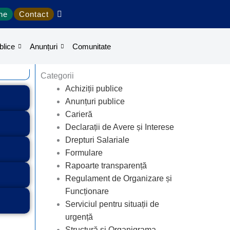
ine
Contact
blice
Anunțuri
Comunitate
Categorii
Achiziții publice
Anunțuri publice
Carieră
Declarații de Avere și Interese
Drepturi Salariale
Formulare
Rapoarte transparență
Regulament de Organizare și
Funcționare
Serviciul pentru situații de
urgență
Structură și Organigrama