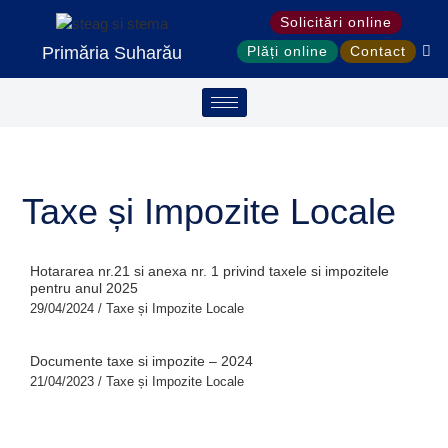
Treci
S
Solicitări online
la
e
Primăria Suharău
Plăți online
Contact
conținut
a
r
c
h
Taxe și Impozite Locale
Hotararea nr.21 si anexa nr. 1 privind taxele si impozitele
pentru anul 2025
29/04/2024
/
Taxe și Impozite Locale
Documente taxe si impozite – 2024
21/04/2023
/
Taxe și Impozite Locale