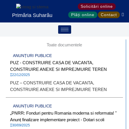
Treci
Solicitări online
la
Primăria Suharău
Plăți online
Contact
conținut
Toate documentele
ANUNȚURI PUBLICE
PUZ - CONSTRUIRE CASA DE VACANTA,
CONSTRUIRE ANEXE SI IMPREJMUIRE TEREN
22/12/2025
PUZ – CONSTRUIRE CASA DE VACANTA,
CONSTRUIRE ANEXE SI IMPREJMUIRE TEREN
ANUNȚURI PUBLICE
„PNRR: Fonduri pentru Romania moderna si reformata! "
Anunț finalizare implementare proiect - Dotari scoli
30/09/2025