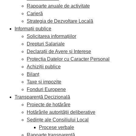
Rapoarte anuale de activitate
Carieră
Strategia de Dezvoltare Locală
Informații publice
Solicitarea informațiilor
Drepturi Salariale
Declarații de Avere și Interese
Protecția Datelor cu Caracter Personal
Achiziții publice
Bilanț
Taxe și impozite
Fonduri Europene
Transparență Decizională
Proiecte de hotărâre
Hotărârile autorității deliberative
Ședințe ale Consiliului Local
Procese verbale
Rapoarte transparență