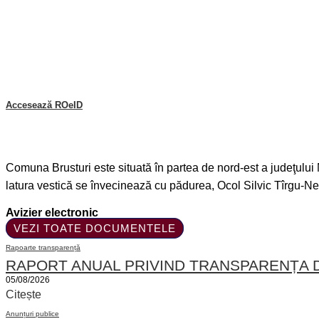
Accesează ROeID
Comuna Brusturi este situată în partea de nord-est a judeţului
latura vestică se învecinează cu pădurea, Ocol Silvic Tîrgu-N
Avizier electronic
VEZI TOATE DOCUMENTELE
Rapoarte transparență
RAPORT ANUAL PRIVIND TRANSPARENȚA D
05/08/2026
Citește
Anunțuri publice